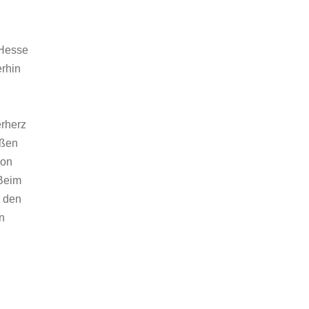
 Hesse
erhin
erherz
oßen
von
Beim
n den
in