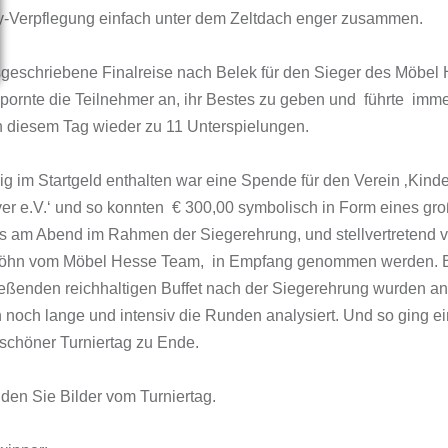
y-Verpflegung einfach unter dem Zeltdach enger zusammen.
geschriebene Finalreise nach Belek für den Sieger des Möbel
ornte die Teilnehmer an, ihr Bestes zu geben und führte imm
 diesem Tag wieder zu 11 Unterspielungen.
ig im Startgeld enthalten war eine Spende für den Verein ‚Kind
r e.V.‘ und so konnten € 300,00 symbolisch in Form eines gr
 am Abend im Rahmen der Siegerehrung, und stellvertretend 
 Köhn vom Möbel Hesse Team, in Empfang genommen werden. 
eßenden reichhaltigen Buffet nach der Siegerehrung wurden a
 noch lange und intensiv die Runden analysiert. Und so ging e
chöner Turniertag zu Ende.
nden Sie Bilder vom Turniertag.