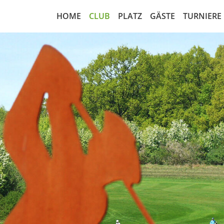
HOME
CLUB
PLATZ
GÄSTE
TURNIERE
Nachrichten
18-Loch Anlage
Greenfee regulär
Startzei
Greenfeeabkommen
Platzbelegungsplan
Rangefee
Turnierk
Vorstand
Übungsanlagen
Cart Miete
Startlist
Leitbild
Scorekarte 18-Loch
Golfamore
Ergebnis
Sekretariat
Scorekarte 9-Loch
Matchpl
Sportausschuss
Course Handicap 18-Loch
Wettspi
Marshall
Course Handicap 9-Loch
Wettspie
Gesellschaftsform
Notfall-Rettungsplan
RPR Run
Mitgliedschaft
Luftaufnahme