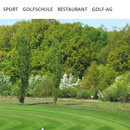
SPORT
GOLFSCHULE
RESTAURANT
GOLF-AG
ten
Mannschaften
Golf entdecken
Die AG
alender
Jugend
Kurse
Der Aktionär
en
LadiesGolf
Golf Schnupperkurs
Marktplatz für Aktien
listen
SeMiGo
Satzung der AG
ay
Gents
AG Recht
elbedingungen
lleitung
den