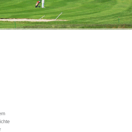
e
ern
ichte
r