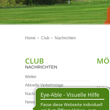
Home
Club
Nachrichten


CLUB
MÖB
NACHRICHTEN
Wetter
Aktuelle Verkehrslage
Motivie
Nachrichten Archiv
Verpfle
zum Sta
Newsletter Archiv
Regenwo