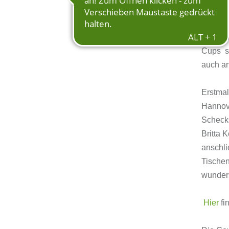
Halfwa
Die aus
Cups sp
auch an
Erstmal
Hannove
Schecks
Britta
anschli
Tischen
wunders
Hier
fi