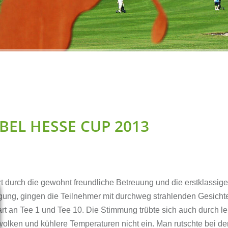
Förderverein GOLF &
Platzpflege
FRIENDS e. V.
Clubmeister
Hole-in-one
Online Shop
Interner Bereich
EL HESSE CUP 2013
rt durch die gewohnt freundliche Betreuung und die erstklassig
gung, gingen die Teilnehmer mit durchweg strahlenden Gesicht
rt an Tee 1 und Tee 10. Die Stimmung trübte sich auch durch le
lken und kühlere Temperaturen nicht ein. Man rutschte bei de