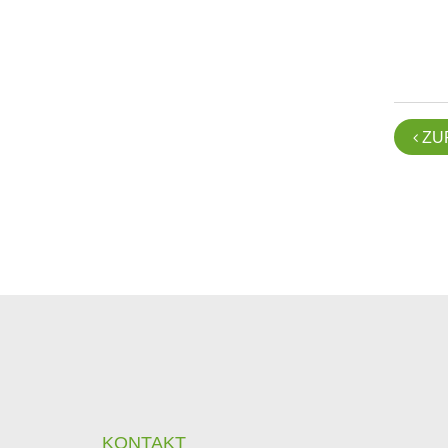
ZU

KONTAKT