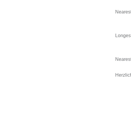
Nearest
Wolf
Longest
Denn
Neares
Herzli