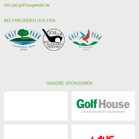
info (at) golf-burgwedel.de
BEI FREUNDEN GOLFEN
UNSERE SPONSOREN