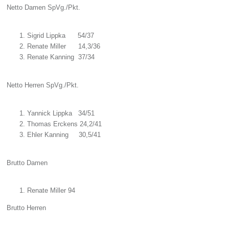
Netto Damen SpVg./Pkt.
Sigrid Lippka 54/37
Renate Miller 14,3/36
Renate Kanning 37/34
Netto Herren SpVg./Pkt.
Yannick Lippka 34/51
Thomas Erckens 24,2/41
Ehler Kanning 30,5/41
Brutto Damen
Renate Miller 94
Brutto Herren