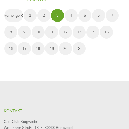
vorherige
1
2
3
4
5
6
7
8
9
10
11
12
13
14
15
16
17
18
19
20
KONTAKT
Golf-Club Burgwedel
Wettmarer Straße 13 • 30938 Burgwedel