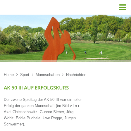

Home

Sport

Mannschaften

Nachrichten
AK 50 III AUF ERFOLGSKURS
Der zweite Spieltag der AK 50 III war ein toller
Erfolg der ganzen Mannschaft (im Bild v.l.n.r.:
Axel Christochowitz, Gunnar Sieber, Jörg
Wohlt, Eddie Puchala, Uwe Rogge, Jürgen
Schwermer).