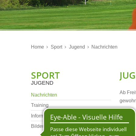
Home
Sport
Jugend
Nachrichten



SPORT
JUG
JUGEND
Ab Frei
Nachrichten
gewohn
Training
Informationen
Wir fre
und lad
Bildergalerie
auszupr