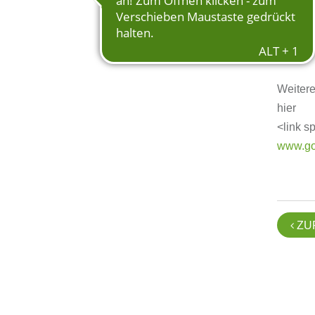
Wen dan
Jugendm
Weitere 
hier
<link s
www.gol
ZU
