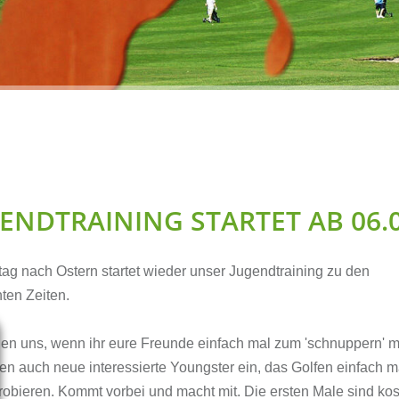
Förderverein GOLF &
Platzpflege
FRIENDS e. V.
Clubmeister
Hole-in-one
Online Shop
Interner Bereich
ENDTRAINING STARTET AB 06.0
tag nach Ostern startet wieder unser Jugendtraining zu den
ten Zeiten.
uen uns, wenn ihr eure Freunde einfach mal zum 'schnuppern' mi
en auch neue interessierte Youngster ein, das Golfen einfach m
obieren. Kommt vorbei und macht mit. Die ersten Male sind kos