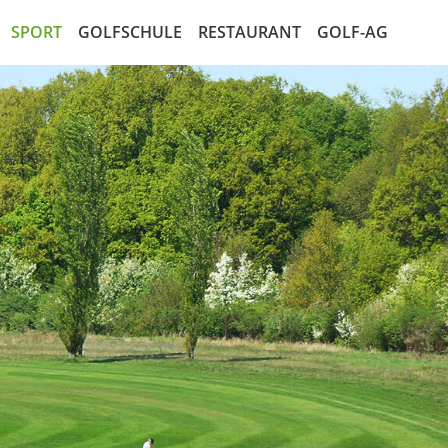
SPORT
GOLFSCHULE
RESTAURANT
GOLF-AG
ten
Mannschaften
Golf entdecken
Die AG
alender
Jugend
Kurse
Der Aktionär
en
LadiesGolf
Golf Schnupperkurs
Marktplatz für Aktien
listen
SeMiGo
Satzung der AG
ay
Gents
AG Recht
elbedingungen
lleitung
den