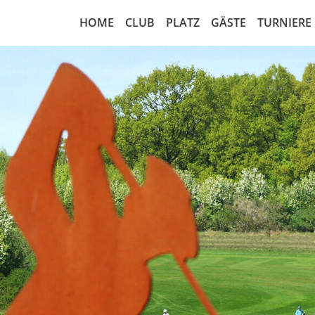
HOME
CLUB
PLATZ
GÄSTE
TURNIERE
Nachrichten
18-Loch Anlage
Greenfee regulär
Startzei
Greenfeeabkommen
Platzbelegungsplan
Rangefee
Turnierk
Vorstand
Übungsanlagen
Cart Miete
Startlist
Leitbild
Scorekarte 18-Loch
Golfamore
Ergebnis
Sekretariat
Scorekarte 9-Loch
Matchpl
Sportausschuss
Course Handicap 18-Loch
Wettspi
Marshall
Course Handicap 9-Loch
Wettspie
Gesellschaftsform
Notfall-Rettungsplan
RPR Run
Mitgliedschaft
Luftaufnahme