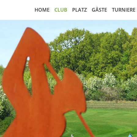
HOME
CLUB
PLATZ
GÄSTE
TURNIERE
Nachrichten
18-Loch Anlage
Greenfee regulär
Startzei
Greenfeeabkommen
Platzbelegungsplan
Rangefee
Turnierk
Vorstand
Übungsanlagen
Cart Miete
Startlist
Leitbild
Scorekarte 18-Loch
Golfamore
Ergebnis
Sekretariat
Scorekarte 9-Loch
Matchpl
Sportausschuss
Course Handicap 18-Loch
Wettspi
Marshall
Course Handicap 9-Loch
Wettspie
Gesellschaftsform
Notfall-Rettungsplan
RPR Run
Mitgliedschaft
Luftaufnahme