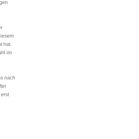
igen
er
diesem
t hat.
ahl im
ss nach
ter
 erst