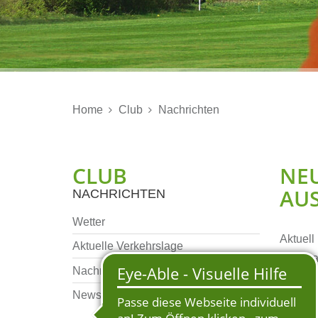
Home
Club
Nachrichten


CLUB
NE
AUS
NACHRICHTEN
Wetter
Aktuell
Aktuelle Verkehrslage
Diensta
Nachrichten Archiv
auf näc
Newsletter Archiv
neu an,