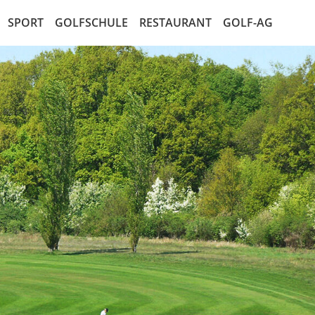
SPORT
GOLFSCHULE
RESTAURANT
GOLF-AG
ten
Mannschaften
Golf entdecken
Die AG
alender
Jugend
Kurse
Der Aktionär
en
LadiesGolf
Golf Schnupperkurs
Marktplatz für Aktien
listen
SeMiGo
Satzung der AG
ay
Gents
AG Recht
elbedingungen
lleitung
den