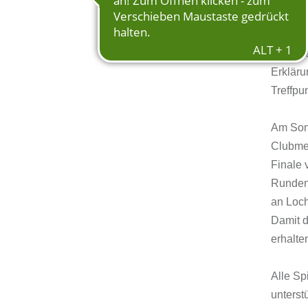
Zum Sai
wieder 
Begleit
Erkläru
Treffpu
Am Sonn
Clubmei
Finale 
Runden 
an Loch
Damit d
erhalte
Alle Sp
unterst