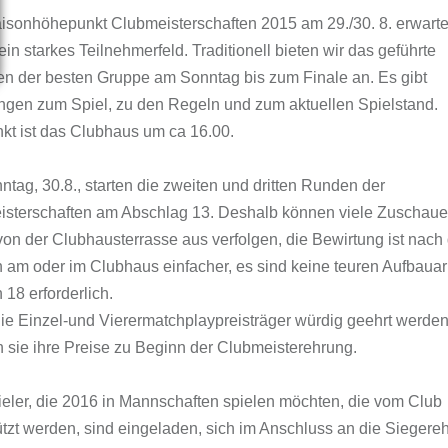
sonhöhepunkt Clubmeisterschaften 2015 am 29./30. 8. erwarte
ein starkes Teilnehmerfeld. Traditionell bieten wir das geführte
en der besten Gruppe am Sonntag bis zum Finale an. Es gibt
ngen zum Spiel, zu den Regeln und zum aktuellen Spielstand.
nkt ist das Clubhaus um ca 16.00.
tag, 30.8., starten die zweiten und dritten Runden der
sterschaften am Abschlag 13. Deshalb können viele Zuschaue
von der Clubhausterrasse aus verfolgen, die Bewirtung ist nach
am oder im Clubhaus einfacher, es sind keine teuren Aufbauar
 18 erforderlich.
ie Einzel-und Vierermatchplaypreisträger würdig geehrt werden
n sie ihre Preise zu Beginn der Clubmeisterehrung.
ieler, die 2016 in Mannschaften spielen möchten, die vom Club
ützt werden, sind eingeladen, sich im Anschluss an die Siegere