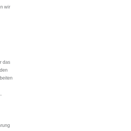
n wir
r das
 den
beiten
,
hrung