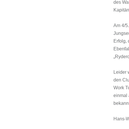
des Wan
Kapitän
Am 4/5.
Jungse
Erfolg,
Ebenfal
„Ryderc
Leider 
den Clu
Work Tu
einmal 
bekannt
Hans-W