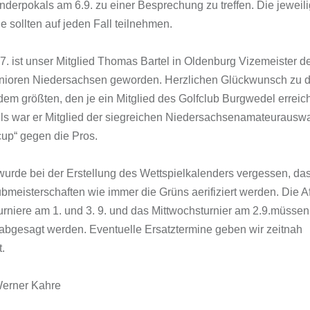
derpokals am 6.9. zu einer Besprechung zu treffen. Die jeweil
e sollten auf jeden Fall teilnehmen.
7. ist unser Mitglied Thomas Bartel in Oldenburg Vizemeister d
nioren Niedersachsen geworden. Herzlichen Glückwunsch zu 
 dem größten, den je ein Mitglied des Golfclub Burgwedel erreich
ls war er Mitglied der siegreichen Niedersachsenamateurausw
up“ gegen die Pros.
wurde bei der Erstellung des Wettspielkalenders vergessen, da
bmeisterschaften wie immer die Grüns aerifiziert werden. Die Af
rniere am 1. und 3. 9. und das Mittwochsturnier am 2.9.müssen
abgesagt werden. Eventuelle Ersatztermine geben wir zeitnah
.
erner Kahre