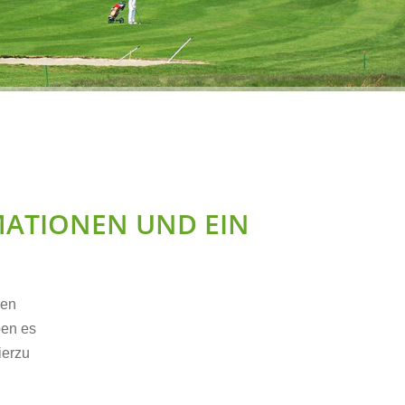
MATIONEN UND EIN
gen
ben es
ierzu