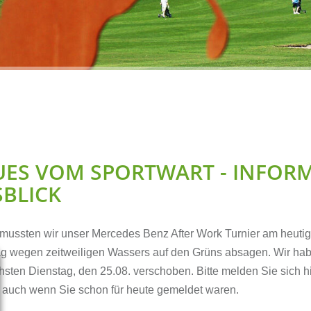
Förderverein GOLF &
Platzpflege
FRIENDS e. V.
Clubmeister
Hole-in-one
Online Shop
Interner Bereich
UES VOM SPORTWART - INFOR
BLICK
 mussten wir unser Mercedes Benz After Work Turnier am heuti
g wegen zeitweiligen Wassers auf den Grüns absagen. Wir ha
hsten Dienstag, den 25.08. verschoben. Bitte melden Sie sich h
 auch wenn Sie schon für heute gemeldet waren.