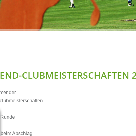
Förderverein GOLF &
Platzpflege
FRIENDS e. V.
Clubmeister
Hole-in-one
Online Shop
Interner Bereich
GEND-CLUBMEISTERSCHAFTEN 
mer der
clubmeisterschaften
r Runde
 beim Abschlag