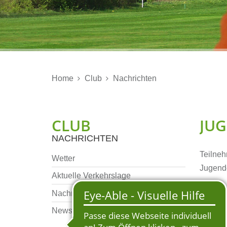
Home
Club
Nachrichten


CLUB
JU
NACHRICHTEN
Teilneh
Wetter
Jugend
Aktuelle Verkehrslage
Nachrichten Archiv
Auf de
Newsletter Archiv
Joshua