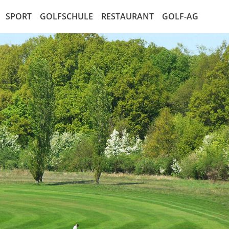
SPORT
GOLFSCHULE
RESTAURANT
GOLF-AG
ten
Mannschaften
Golf entdecken
Die AG
alender
Jugend
Kurse
Der Aktionär
en
LadiesGolf
Golf Schnupperkurs
Marktplatz für Aktien
listen
SeMiGo
Satzung der AG
ay
Gents
AG Recht
elbedingungen
lleitung
den