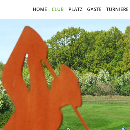
HOME
CLUB
PLATZ
GÄSTE
TURNIERE
Nachrichten
18-Loch Anlage
Greenfee regulär
Startzei
Greenfeeabkommen
Platzbelegungsplan
Rangefee
Turnierk
Vorstand
Übungsanlagen
Cart Miete
Startlist
Leitbild
Scorekarte 18-Loch
Golfamore
Ergebnis
Sekretariat
Scorekarte 9-Loch
Matchpl
Sportausschuss
Course Handicap 18-Loch
Wettspi
Marshall
Course Handicap 9-Loch
Wettspie
Gesellschaftsform
Notfall-Rettungsplan
RPR Run
Mitgliedschaft
Luftaufnahme