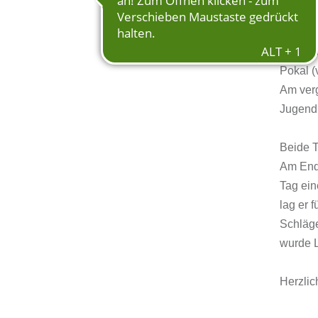
Jugend
Julian 
Pokal (v
Am ver
Jugendl
Beide T
Am Ende
Tag ein
lag er 
Schläge
wurde L
Herzli