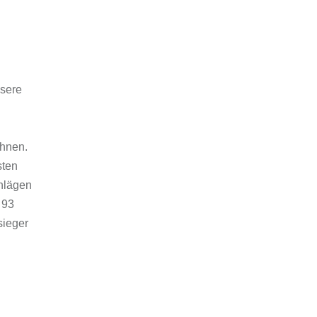
sere
ahnen.
sten
chlägen
 93
sieger