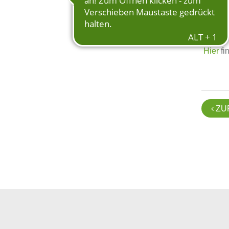
Es gab 
Bartles
Hier
fi
ZU
