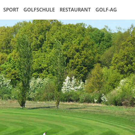
SPORT
GOLFSCHULE
RESTAURANT
GOLF-AG
ten
Mannschaften
Golf entdecken
Die AG
alender
Jugend
Kurse
Der Aktionär
en
LadiesGolf
Golf Schnupperkurs
Marktplatz für Aktien
listen
SeMiGo
Satzung der AG
ay
Gents
AG Recht
elbedingungen
lleitung
den