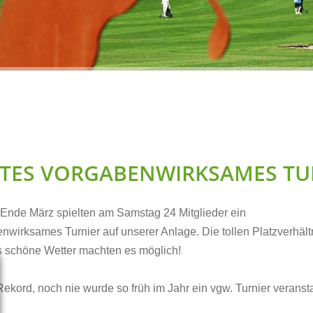
Förderverein GOLF &
Platzpflege
FRIENDS e. V.
Clubmeister
Hole-in-one
Online Shop
Interner Bereich
STES VORGABENWIRKSAMES TU
 Ende März spielten am Samstag 24 Mitglieder ein
nwirksames Turnier auf unserer Anlage. Die tollen Platzverhält
 schöne Wetter machten es möglich!
ekord, noch nie wurde so früh im Jahr ein vgw. Turnier veransta