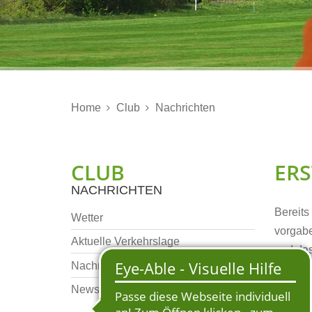
Home
Club
Nachrichten


CLUB
ER
NACHRICHTEN
Bereits
Wetter
vorgabe
Aktuelle Verkehrslage
und das
Nachrichten Archiv
Neuer R
Newsletter Archiv