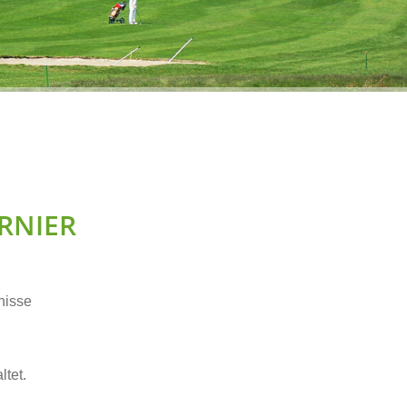
RNIER
nisse
ltet.