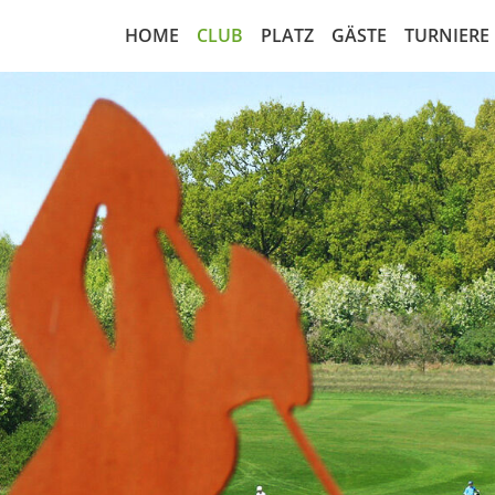
HOME
CLUB
PLATZ
GÄSTE
TURNIERE
Nachrichten
18-Loch Anlage
Greenfee regulär
Startzei
Greenfeeabkommen
Platzbelegungsplan
Rangefee
Turnierk
Vorstand
Übungsanlagen
Cart Miete
Startlist
Leitbild
Scorekarte 18-Loch
Golfamore
Ergebnis
Sekretariat
Scorekarte 9-Loch
Matchpl
Sportausschuss
Course Handicap 18-Loch
Wettspi
Marshall
Course Handicap 9-Loch
Wettspie
Gesellschaftsform
Notfall-Rettungsplan
RPR Run
Mitgliedschaft
Luftaufnahme