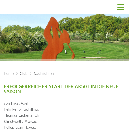

Home

Club

Nachrichten
ERFOLGERREICHER START DER AK50 I IN DIE NEUE
SAISON
von links: Axel
Helmke, oli Schilling,
Thomas Erckens, Oli
Klindtworth, Markus
Heller, Liam Hayes,