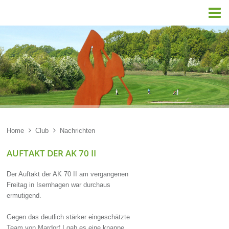

Home

Club

Nachrichten
AUFTAKT DER AK 70 II
Der Auftakt der AK 70 II am vergangenen
Freitag in Isernhagen war durchaus
ermutigend.
Gegen das deutlich stärker eingeschätzte
Team von Mardorf I gab es eine knappe