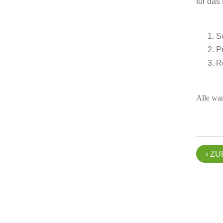
für das
S
P
R
Alle war
ZU
