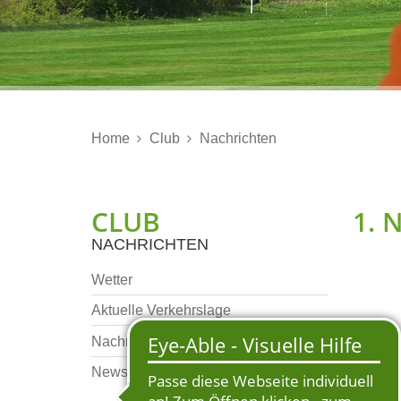
Home
Club
Nachrichten


CLUB
1. 
NACHRICHTEN
Wetter
Aktuelle Verkehrslage
Nachrichten Archiv
Ein mit
Newsletter Archiv
August 