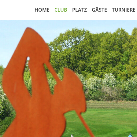
HOME
CLUB
PLATZ
GÄSTE
TURNIERE
Nachrichten
18-Loch Anlage
Greenfee regulär
Startzei
Greenfeeabkommen
Platzbelegungsplan
Rangefee
Turnierk
Vorstand
Übungsanlagen
Cart Miete
Startlist
Leitbild
Scorekarte 18-Loch
Golfamore
Ergebnis
Sekretariat
Scorekarte 9-Loch
Matchpl
Sportausschuss
Course Handicap 18-Loch
Wettspi
Marshall
Course Handicap 9-Loch
Wettspie
Gesellschaftsform
Notfall-Rettungsplan
RPR Run
Mitgliedschaft
Luftaufnahme