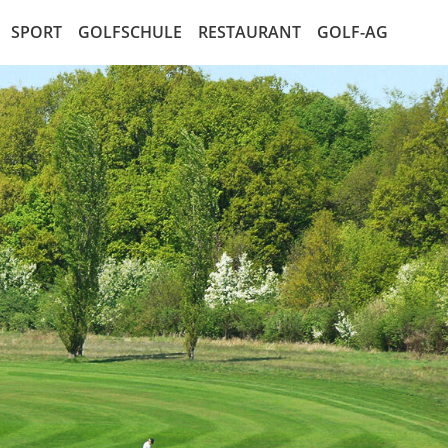
SPORT
GOLFSCHULE
RESTAURANT
GOLF-AG
ten
Mannschaften
Golf entdecken
Die AG
alender
Jugend
Kurse
Der Aktionär
en
LadiesGolf
Golf Schnupperkurs
Marktplatz für Aktien
listen
SeMiGo
Satzung der AG
ay
Gents
AG Recht
elbedingungen
lleitung
den