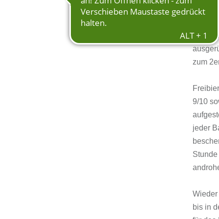
Obwohl 
sich di
ausgerü
zum 2er
Freibie
9/10 so
aufgest
jeder B
bescher
Stunde 
androh
Wieder 
bis in 