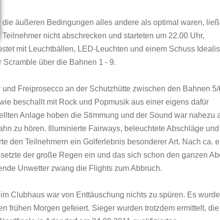
die äußeren Bedingungen alles andere als optimal waren, lie
e Teilnehmer nicht abschrecken und starteten um 22.00 Uhr,
stet mit Leuchtbällen, LED-Leuchten und einem Schuss Ideali
 Scramble über die Bahnen 1 - 9.
r und Freiprosecco an der Schutzhütte zwischen den Bahnen 5/
wie beschallt mit Rock und Popmusik aus einer eigens dafür
ellten Anlage hoben die Stimmung und der Sound war nahezu 
ahn zu hören. Illuminierte Fairways, beleuchtete Abschläge und
te den Teilnehmern ein Golferlebnis besonderer Art. Nach ca. e
setzte der große Regen ein und das sich schon den ganzen A
ende Unwetter zwang die Flights zum Abbruch.
im Clubhaus war von Enttäuschung nichts zu spüren. Es wurd
den frühen Morgen gefeiert. Sieger wurden trotzdem ermittelt, die