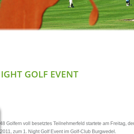
Förderverein GOLF &
Platzpflege
FRIENDS e. V.
Clubmeister
Hole-in-one
Online Shop
Interner Bereich
NIGHT GOLF EVENT
 48 Golfern voll besetztes Teilnehmerfeld startete am Freitag, d
2011, zum 1. Night Golf Event im Golf-Club Burgwedel.