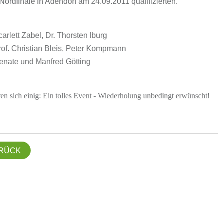
 Nordfinale in Adendorf am 24.09.2011 qualifizierten.
carlett Zabel, Dr. Thorsten Iburg
rof. Christian Bleis, Peter Kompmann
enate und Manfred Götting
en sich einig: Ein tolles Event - Wiederholung unbedingt erwünscht!
RÜCK