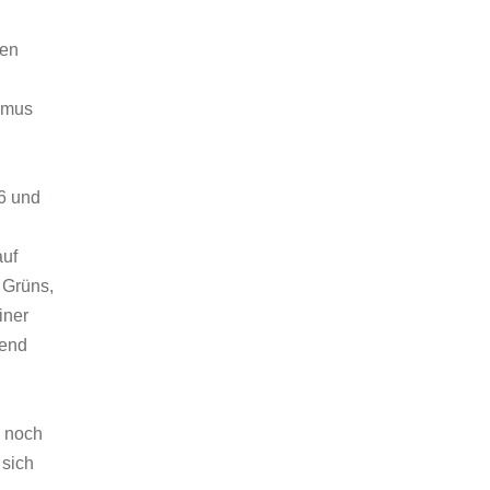
ßen
smus
6 und
auf
 Grüns,
iner
bend
e noch
 sich