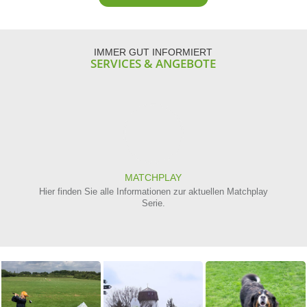
Mannschaft der letzte Spieltag der Saison in…
Am 3
vorl
06.08.2026
weiterlesen

04.0
IMMER GUT INFORMIERT
SERVICES & ANGEBOTE
MATCHPLAY
Hier finden Sie alle Informationen zur aktuellen Matchplay
Serie.