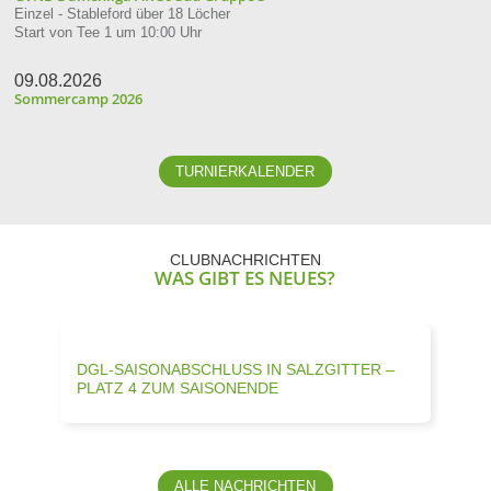
Einzel - Stableford über 18 Löcher
Start von Tee 1 um 10:00 Uhr
09.08.2026
Sommercamp 2026
TURNIERKALENDER
CLUBNACHRICHTEN
WAS GIBT ES NEUES?
DGL-SAISONABSCHLUSS IN SALZGITTER –
AK6
PLATZ 4 ZUM SAISONENDE
MIT
DGL-Saisonabschluss in Salzgitter – Platz 4 zum
AK65 
Saisonende
5,5 
Am vergangenen Sonntag stand für unsere DGL-
ALLE NACHRICHTEN