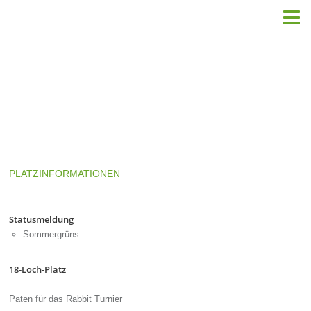
Paten für das Rabbit Turnier

Rabbit by Golf House 9 -Loch HCPI 37-54
Sperrzeiten: von 00:00 - 00:00 Uhr
Driving Range
Rasenabschläge ab sofort geöffnet
Pitchinggrün geöffnet
Platzbelegungsplan »
PLATZINFORMATIONEN
Statusmeldung
Sommergrüns
18-Loch-Platz
.
Paten für das Rabbit Turnier