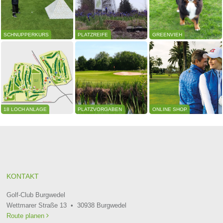
SCHNUPPERKURS
PLATZREIFE
GREENVIEH
18 LOCH ANLAGE
PLATZVORGABEN
ONLINE SHOP
KONTAKT
Golf-Club Burgwedel
Wettmarer Straße 13 • 30938 Burgwedel
Route planen
