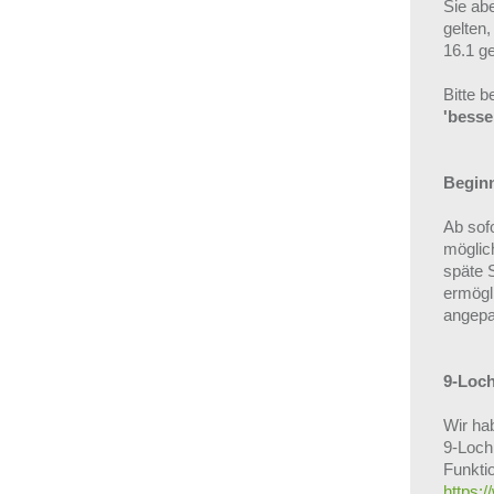
Sie abe
gelten
16.1 g
Bitte 
'besse
Beginn
Ab sofo
möglich
späte 
ermögli
angepa
9-Loch
Wir ha
9-Loch
Funktio
https:/