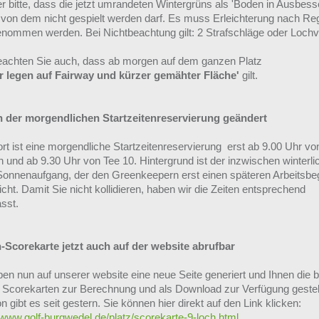
r bitte, dass die jetzt umrandeten Wintergrüns als 'Boden in Ausbess
, von dem nicht gespielt werden darf. Es muss Erleichterung nach Re
enommen werden. Bei Nichtbeachtung gilt: 2 Strafschläge oder Lochve
beachten Sie auch, dass ab morgen auf dem ganzen Platz
r legen auf Fairway und kürzer gemähter Fläche'
gilt.
 der morgendlichen Startzeitenreservierung geändert
rt ist eine morgendliche Startzeitenreservierung erst ab 9.00 Uhr vo
 und ab 9.30 Uhr von Tee 10. Hintergrund ist der inzwischen winterli
Sonnenaufgang, der den Greenkeepern erst einen späteren Arbeitsbe
cht. Damit Sie nicht kollidieren, haben wir die Zeiten entsprechend
sst.
-Scorekarte jetzt auch auf der website abrufbar
ben nun auf unserer website eine neue Seite generiert und Ihnen die 
 Scorekarten zur Berechnung und als Download zur Verfügung gestell
n gibt es seit gestern. Sie können hier direkt auf den Link klicken:
/www.golf-burgwedel.de/platz/scorekarte-9-loch.html