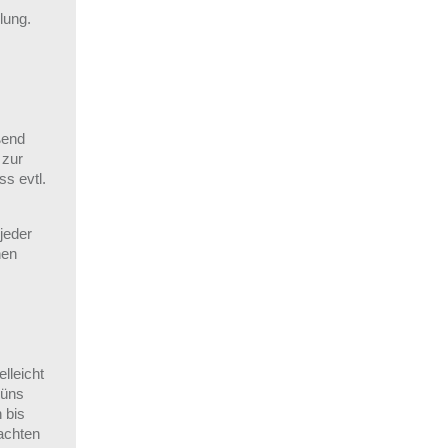
lung.
ßend
 zur
s evtl.
jeder
hen
lleicht
rüns
 bis
achten