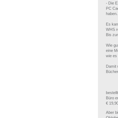
- Die E
PC Cad
haben.
Es kan
WHS re
Bis zu
Wie gut
eine Me
wie es 
Damit 
Büche
'Han
bestel
Büro er
€ 19,9
Aber bi
Oktobe