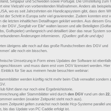
land, Singapur und Schweden sowie Portugal. Die Umstellung zu
ert eine Vielzahl von vorbereitenden Maßnahmen. Anders als beispiel
 USA, wo es seit Jahrzehnten ein Handicapsystem gibt, dass dem 
 ist der Schritt in Europa sehr viel gravierender. Zudem konnten erst 
 die letzten inhaltlichen Detailfragen geklärt werden. Aus diesem Gr
der DGV „Sorgfalt vor Eile“ walten lassen und alle Beteiligten (Golfa
bs, Golfspieler) umfangreich und detailliert über das neue System so
verbundenen Änderungen informieren.
(Quellen: golf.de und dgv)
rten übrigens alle noch auf das große Rundschreiben des DGV und
mmen' alle noch ein bisschen.
chnische Umsetzung in Form eines Updates der Software ist ebenfall
abgeschlossen und muss dann erst vom DGV lizensiert werden. Hier
n Einblick für Sie aus meinem heute besuchten webinar:
Stammblätter werden künftig nicht mehr beim Club verwaltet sondern z
GV.
lub führt dann nur noch eine Ergebnishistorie.
Umrechnung aller Stammblätter wird durch
den DGV
rund um den
22.
ommen werden (exakter Zeitpunkt steht noch aus).
iesem Zeitpunkt gelten zunächst noch beide Hcp-Systeme parallel un
, bis das Update von PC Caddie erfolgt ist.