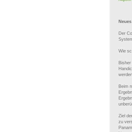
Neues 
Der Co
Syste
Wie sc
Bisher
Handic
werden
Beim n
Ergebn
Ergebn
unberüc
Ziel d
zu ver
Panama