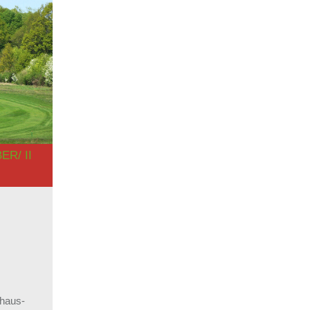
R/ II
bhaus-