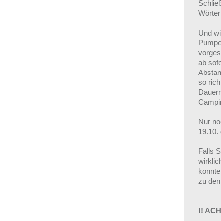
Schließ
Wörter
Und wi
Pumpen
vorges
ab sofo
Abstan
so rich
Dauerr
Campin
Nur no
19.10.
Falls 
wirkli
konnte
zu den 
!! AC