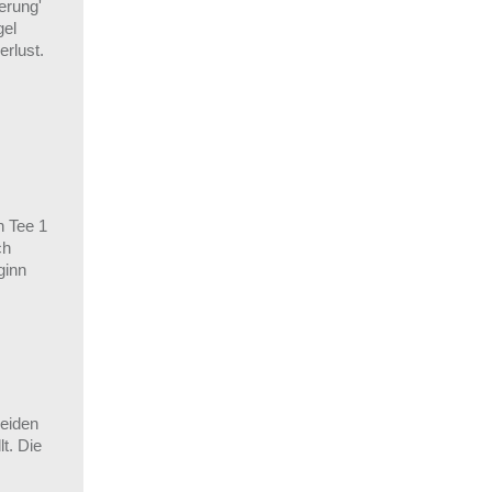
erung'
gel
rlust.
n Tee 1
ch
ginn
beiden
t. Die