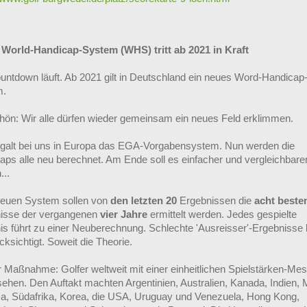
World-Handicap-System (WHS) tritt ab 2021 in Kraft
untdown läuft. Ab 2021 gilt in Deutschland ein neues Word-Handicap
m.
hön: Wir alle dürfen wieder gemeinsam ein neues Feld erklimmen.
 galt bei uns in Europa das EGA-Vorgabensystem. Nun werden die
aps alle neu berechnet. Am Ende soll es einfacher und vergleichbare
...
euen System sollen von
den letzten 20
Ergebnissen die
acht beste
isse der vergangenen
vier Jahre
ermittelt werden. Jedes gespielte
is führt zu einer Neuberechnung. Schlechte 'Ausreisser'-Ergebnisse 
ksichtigt. Soweit die Theorie.
er Maßnahme: Golfer weltweit mit einer einheitlichen Spielstärken-Me
sehen. Den Auftakt machten Argentinien, Australien, Kanada, Indien, 
, Südafrika, Korea, die USA, Uruguay und Venezuela, Hong Kong,