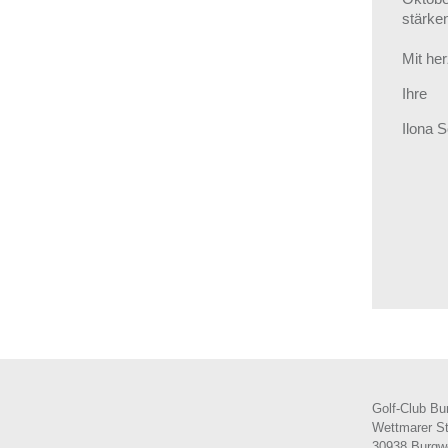
stärken
Mit he
Ihre
Ilona 
Golf-Club Bu
Wettmarer S
30938 Burgw