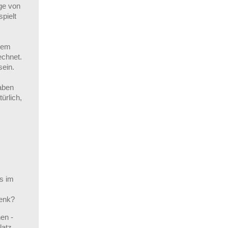
age von
pielt
dem
echnet.
sein.
haben
ürlich,
ns im
henk?
nen -
latz