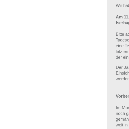
Wir ha
Am 11.
Iserha
Bitte a
Tagesor
eine T
letzte
der ei
Der Ja
Einsic
werden
Vorber
Im Mome
noch g
gemäht
weit i