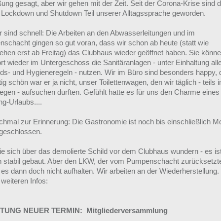
ung gesagt, aber wir gehen mit der Zeit. Seit der Corona-Krise sind d
 Lockdown und Shutdown Teil unserer Alltagssprache geworden.
r sind schnell: Die Arbeiten an den Abwasserleitungen und im
schacht gingen so gut voran, dass wir schon ab heute (statt wie
ehen erst ab Freitag) das Clubhaus wieder geöffnet haben. Sie könne
rt wieder im Untergeschoss die Sanitäranlagen - unter Einhaltung all
ds- und Hygieneregeln - nutzen. Wir im Büro sind besonders happy,
tig schön war er ja nicht, unser Toilettenwagen, den wir täglich - teils 
egen - aufsuchen durften. Gefühlt hatte es für uns den Charme eines
g-Urlaubs....
chmal zur Erinnerung: Die Gastronomie ist noch bis einschließlich M
 geschlossen.
Sie sich über das demolierte Schild vor dem Clubhaus wundern - es is
ch stabil gebaut. Aber den LKW, der vom Pumpenschacht zurücksetzt
 es dann doch nicht aufhalten. Wir arbeiten an der Wiederherstellung
weiteren Infos:
HTUNG NEUER TERMIN:
Mitgliederversammlung