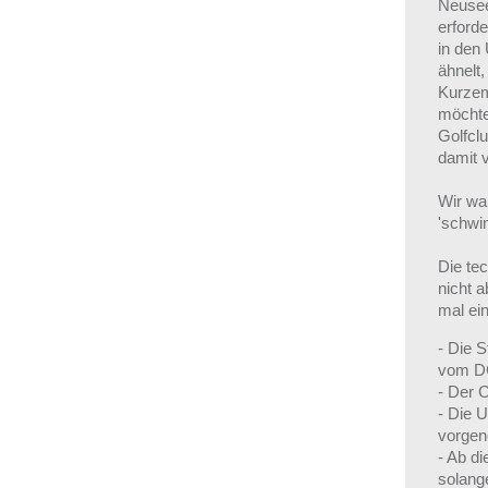
Neusee
erford
in den
ähnelt,
Kurzem
möchte 
Golfclu
damit 
Wir wa
'schwi
Die te
nicht 
mal ei
- Die 
vom D
- Der C
- Die 
vorgen
- Ab d
solange