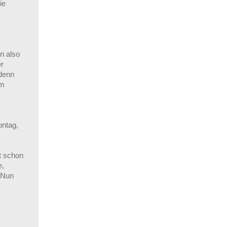
ie
n also
er
 denn
im
ontag,
t schon
e,
. Nun