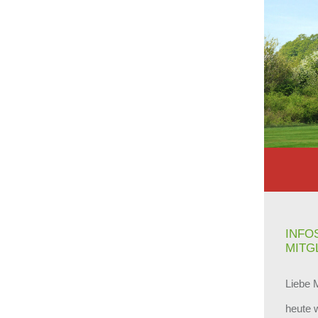
INFO
MITG
Liebe M
heute 