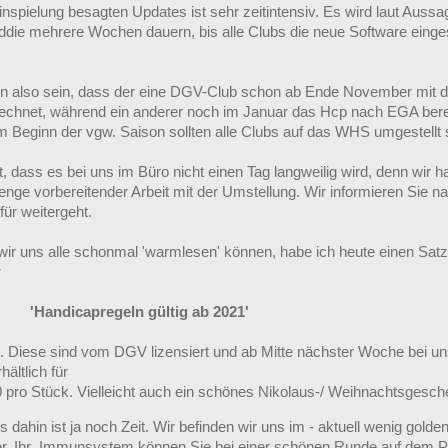
inspielung besagten Updates ist sehr zeitintensiv. Es wird laut Auss
die mehrere Wochen dauern, bis alle Clubs die neue Software einges
n also sein, dass der eine DGV-Club schon ab Ende November mit 
chnet, während ein anderer noch im Januar das Hcp nach EGA ber
m Beginn der vgw. Saison sollten alle Clubs auf das WHS umgestellt 
, dass es bei uns im Büro nicht einen Tag langweilig wird, denn wir 
nge vorbereitender Arbeit mit der Umstellung. Wir informieren Sie nat
für weitergeht.
wir uns alle schonmal 'warmlesen' können, habe ich heute einen Satz
r
dicapregeln gültig ab 2021'
lt. Diese sind vom DGV lizensiert und ab Mitte nächster Woche bei u
hältlich für
0 pro Stück. Vielleicht auch ein schönes Nikolaus-/ Weihnachtsgesc
s dahin ist ja noch Zeit. Wir befinden wir uns im - aktuell wenig golde
r. Ihr Immunsystem können Sie bei einer schönen Runde auf dem P