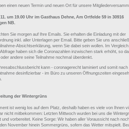
ben einen neuen Termin und neuen Ort für unsere Mitgliederversamm
11. um 19.00 Uhr im Gasthaus Dehne, Am Ortfelde 59 in 30916
gen NB.
chten Sie morgen auf Ihre Emails. Sie erhalten die Einladung mit der
dnung inkl. aller Unterlagen per Email. Bitte geben Sie uns anschlie
eilnahme-Absichtserklärung, wenn Sie dabei sein wollen. Im Vergleich
n Abfrage haben sich die Coronazahlen inzwischen stark erhöht, so das
n oder andere seine Teilnahme nochmal überdenkt.
hresabschlussbericht kann - coronagerecht laminiert und somit nach 
htnahme desinfizierbar - im Büro zu unseren Öffnungszeiten eingese
.
eitung der Wintergrüns
nt ist wenig los auf dem Platz, deshalb haben es viele von Ihnen vie
ar nicht mitbekommen: Letzten Mittwoch wurden bei uns die Winterg
 und vorbereitet. Keine Sorge: Wir haben aller Voraussicht nach noch
n den November hinein Sommergrüns, sofern das Wetter mitspielt. Be