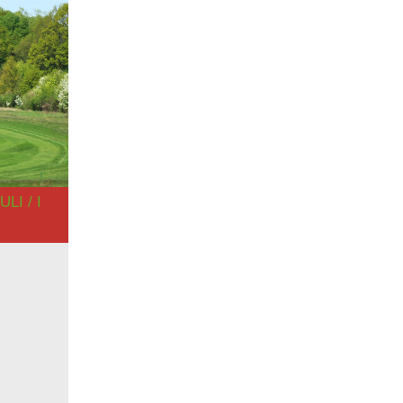
I / I