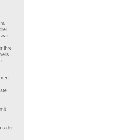
hr.
drei
zwar
r Ihre
weils
n
amen
ste'
mit
ens der