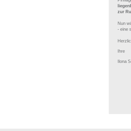
liegen
zur R
Nun wü
- eine
Herzlic
Ihre
Ilona 