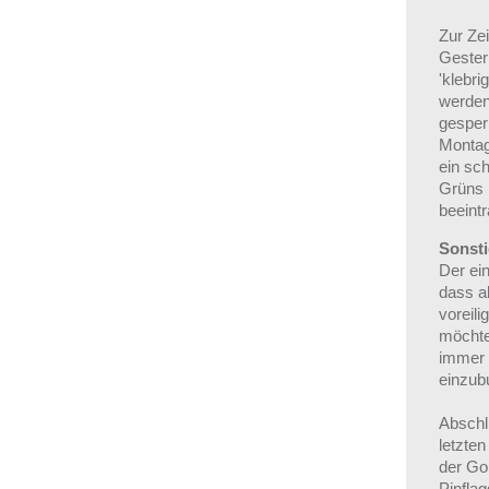
Zur Ze
Gester
'klebri
werden
gesper
Montag
ein sc
Grüns 
beeint
Sonsti
Der ei
dass a
voreili
möchte
immer 
einzub
Abschl
letzte
der Go
Pinflag