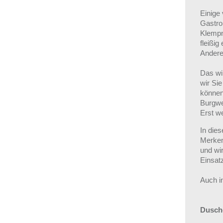
Einige
Gastro
Klempn
fleißi
Andere.
Das wi
wir Sie
können,
Burgwe
Erst we
In di
Merken 
und wi
Einsat
Auch i
Dusche