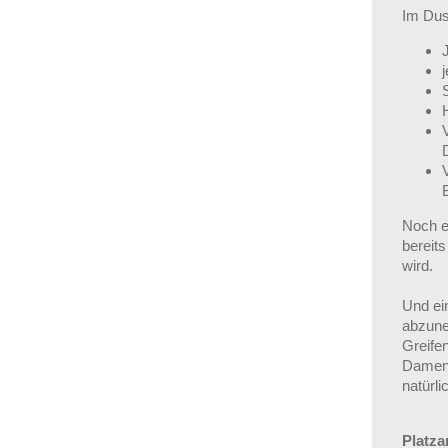
Im Dus
Noch e
bereits
wird.
Und ein
abzune
Greife
Damenk
natürl
Platza