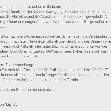
 von Ihnen haben es schon mitbekommen: In den
nomieräumlichkeiten ist viel Bewegung. Zuerst waren die Maler, der
er, die Elektriker und die Akustikbauer da und haben 'gewerkelt'. Nun
g eingeräumt und umgeräumt. Und wie immer, wissen Einige schon me
....
rd bis nächste Woche auch so bleiben. Bitte haben Sie Verständnis, 
 erst im nächsten Newsletter offiziell über den Stand der Dinge inform
 wenn auch 'offiziell' alles unter Dach und Fach ist und wir von der
deler Golf AG ein offizielles 'GO' bekommen haben. Frei nach dem M
nn die Tinte trocken ist....
esem Zusammenhang:
Sie sich bitte Freitag, den
31. Juli
vor, da sagt das 'Hole 12 1/2' "Ts
r können alle nochmal 'danke' sagen für diesen spontanen und tollen
z. Genaueres folgt nochmal kurz vor dem Termin.
n anderen Bereichen tut sich etwas:
n 'Light':