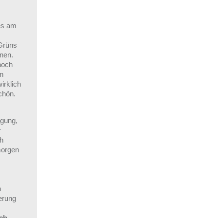
 es am
 Grüns
nen.
noch
en
irklich
chön.
igung,
r
ch
morgen
n
erung
ch