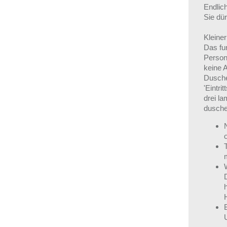
Endlic
Sie dü
Kleine
Das fun
Person
keine 
Duschen
'Eintri
drei la
dusche