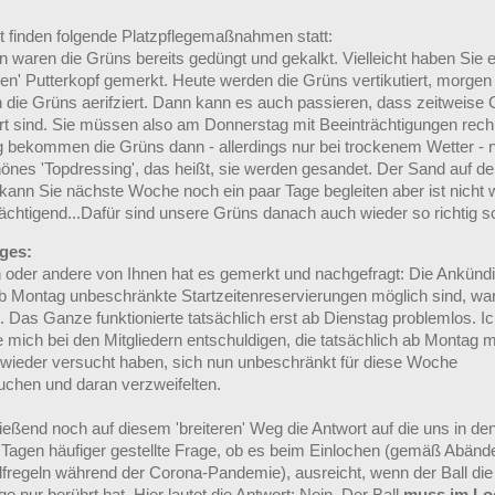
it finden folgende Platzpflegemaßnahmen statt:
n waren die Grüns bereits gedüngt und gekalkt. Vielleicht haben Sie
gen' Putterkopf gemerkt. Heute werden die Grüns vertikutiert, morgen
 die Grüns aerifziert. Dann kann es auch passieren, dass zeitweise
rt sind. Sie müssen also am Donnerstag mit Beeinträchtigungen rech
 bekommen die Grüns dann - allerdings nur bei trockenem Wetter - 
hönes 'Topdressing', das heißt, sie werden gesandet. Der Sand auf d
kann Sie nächste Woche noch ein paar Tage begleiten aber ist nicht w
rächtigend...Dafür sind unsere Grüns danach auch wieder so richtig s
ges:
n oder andere von Ihnen hat es gemerkt und nachgefragt: Die Ankünd
b Montag unbeschränkte Startzeitenreservierungen möglich sind, wa
g. Das Ganze funktionierte tatsächlich erst ab Dienstag problemlos. I
 mich bei den Mitgliedern entschuldigen, die tatsächlich ab Montag 
wieder versucht haben, sich nun unbeschränkt für diese Woche
uchen und daran verzweifelten.
ießend noch auf diesem 'breiteren' Weg die Antwort auf die uns in de
n Tagen häufiger gestellte Frage, ob es beim Einlochen (gemäß Abänd
lfregeln während der Corona-Pandemie), ausreicht, wenn der Ball die
ge nur berührt hat. Hier lautet die Antwort: Nein. Der Ball
muss im Lo