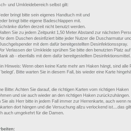
ch- und Umkleidebereich selbst gilt:
Jeder bringt bitte sein eigenes Handtuch mit und
jeder bringt bitte eigene Badeschlappen mit.
Schränke dürfen derzeit nicht benutzt werden.
Halten Sie zu jedem Zeitpunkt 1,50 Meter Abstand zur nächsten Pers
Vor dem Duschen desinfiziert bitte jeder Nutzer die Duscharmatur un
Duschgelspender mit dem dafür bereitgestellten Desinfektionsspray.
Vor Verlassen der Umkleide sprühen Sie bitte den benutzten Platz auf
Bank ab - ebenfalls mit dem dafür bereitgestellten Desinfektionsmittel.
in Hinweis: Wenn oben keine Karte mehr am Haken hängt, sind alle 
 'belegt'. Bitte warten Sie in diesem Fall, bis wieder eine Karte hingeh
e Bitte: Achten Sie darauf, die richtigen Karten vom richtigen Haken
hmen und sie auch wieder an den richtigen Haken zurückzuhängen.
n Sie als Herr bitte in jedem Fall immer zur Herrenkarte, auch wenn 
arten dort hängen und die Versuchung allzu verlockend ist....das gilt
ich auch umgekehrt für die Damen.
rbeiten: