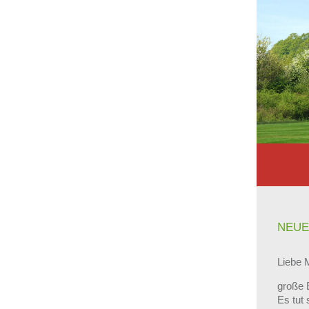
NEUE
Liebe M
große 
Es tut