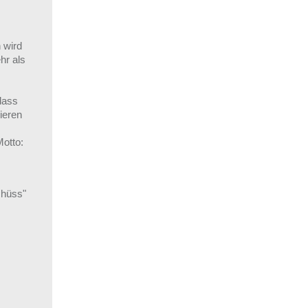
 wird
hr als
dass
ieren
otto:
chüss"