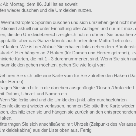
h: Ab Montag, dem
06. Juli
ist es soweit:
rfen wieder duschen und die Umkleiden nutzen.
r Wermutstropfen: Spontan duschen und sich umziehen geht nicht me
ktioniert aktuell nur unter Einhaltung aller Auflagen und nur mit max. 
en, die den Umkleidebereich zeitgleich nutzen dürfen. Sie brauchen 
App dafür, aber das Ganze könnte auch unter dem Motto: 'betreutes
' laufen. Wie ist der Ablauf: Sie erhalten links neben dem Bürofenste
ttskarte'. Hier hängen an 2 Haken (für Damen und Herren getrennt), je
minierte Karten, die mit 1 - 3 durchnummeriert sind. Wenn Sie sich nu
n/umkleiden gehen möchten, gehen Sie wie folgt vor:
Nehmen Sie sich bitte eine Karte vom für Sie zutreffenden Haken (D
oder Herren).
Tragen Sie sich bitte in die daneben ausgehängte 'Dusch-/Umkleide-Li
mit Datum, Uhrzeit und Namen ein.
Wenn Sie fertig sind und die Umkleiden (inkl. aller durchgeführten
Desinfektionen) wieder verlassen, nehmen Sie bitte Ihre Karte wieder 
hoch, desinfizieren sie und hängen sie zurück an den entsprechenden
Haken.
Bitte tragen Sie sich anschließend mit Uhrzeit (Zeitpunkt des Verlass
Umkleidekabine) aus der Liste oben aus. Fertig.