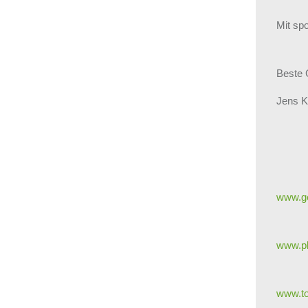
Mit sp
Beste 
Jens 
www.g
www.pl
www.to