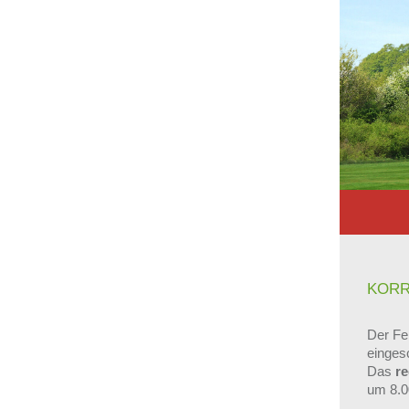
KORR
Der Feh
einges
Das
r
um 8.0