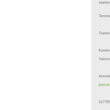
starte
Termin
Trainer
Kosten
Saison
Anmeld
jens-
01778