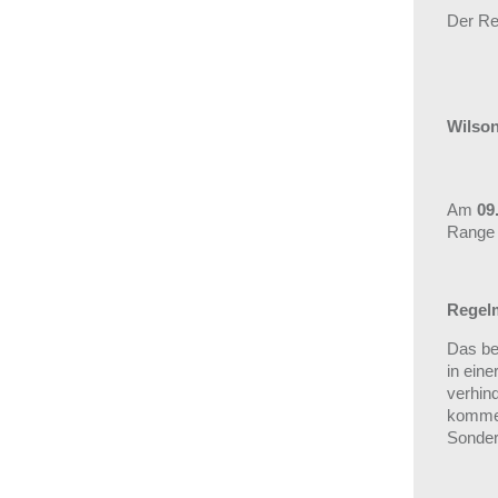
Der Res
Wilso
Am
09
Range 
Regel
Das be
in eine
verhin
kommen
Sonder