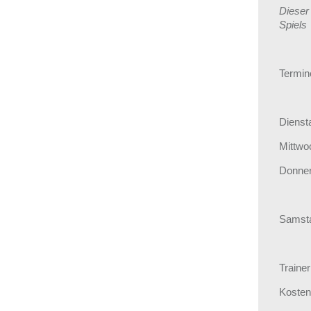
Dieser
Spiels
Termin
Diens
Mittwo
Donner
Samst
Train
Kost