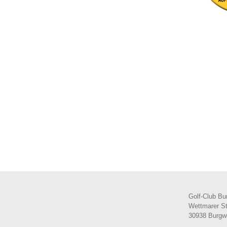
Golf-Club Bu
Wettmarer S
30938 Burgw