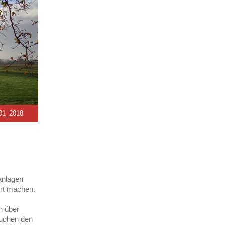
 01_2018
anlagen
rt machen.
n über
suchen den