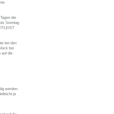
was
 Tagen die
bis Sonntag
TITLEIST
te bei den
Glück bei
 auf die
dig werden.
lleicht ja