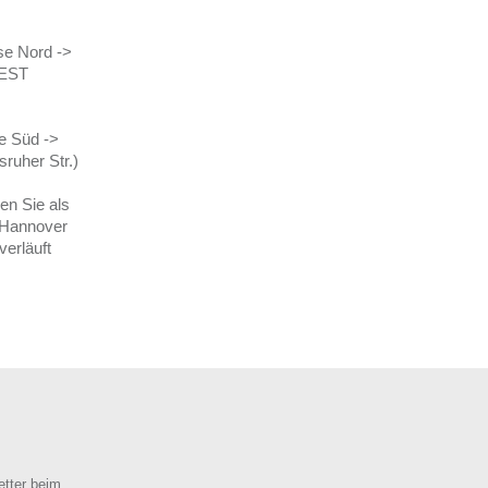
e Nord ->
WEST
e Süd ->
ruher Str.)
en Sie als
1 Hannover
verläuft
etter beim