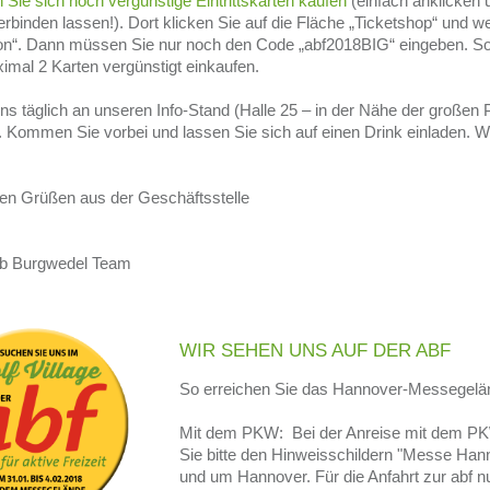
 Sie sich noch vergünstige Eintrittskarten kaufen
(einfach anklicken 
rbinden lassen!). Dort klicken Sie auf die Fläche „Ticketshop“ und we
ion“. Dann müssen Sie nur noch den Code „abf2018BIG“ eingeben. So
mal 2 Karten vergünstigt einkaufen.
uns täglich an unseren Info-Stand (Halle 25 – in der Nähe der großen P
 Kommen Sie vorbei und lassen Sie sich auf einen Drink einladen. Wi
!
hen Grüßen aus der Geschäftsstelle
lub Burgwedel Team
WIR SEHEN UNS AUF DER ABF
So erreichen Sie das Hannover-Messegelä
Mit dem PKW: Bei der Anreise mit dem PK
Sie bitte den Hinweisschildern "Messe Hann
und um Hannover. Für die Anfahrt zur abf n