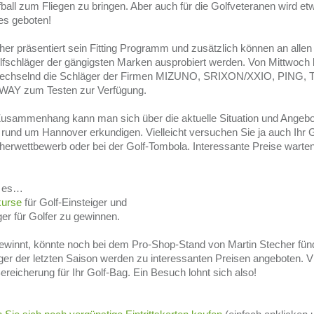
fball zum Fliegen zu bringen. Aber auch für die Golfveteranen wird et
es geboten!
her präsentiert sein Fitting Programm und zusätzlich können an allen
fschläger der gängigsten Marken ausprobiert werden. Von Mittwoch 
echselnd die Schläger der Firmen MIZUNO, SRIXON/XXIO, PING, 
AY zum Testen zur Verfügung.
Zusammenhang kann man sich über die aktuelle Situation und Angebo
 rund um Hannover erkundigen. Vielleicht versuchen Sie ja auch Ihr 
rwettbewerb oder bei der Golf-Tombola. Interessante Preise warten
t es…
kurse
für Golf-Einsteiger und
ger für Golfer zu gewinnen.
ewinnt, könnte noch bei dem Pro-Shop-Stand von Martin Stecher fün
er der letzten Saison werden zu interessanten Preisen angeboten. Vie
ereicherung für Ihr Golf-Bag. Ein Besuch lohnt sich also!