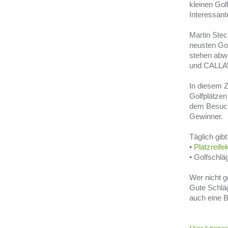
kleinen Gol
Interessant
Martin Stec
neusten Gol
stehen abw
und CALLAW
In diesem 
Golfplätzen
dem Besuche
Gewinner.
Täglich gib
•
Platzreife
• Golfschlä
Wer nicht g
Gute Schläg
auch eine B