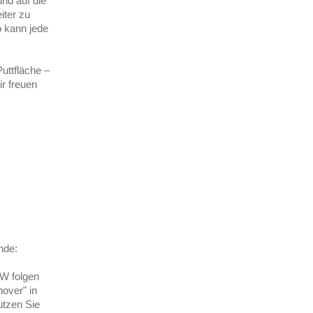
und auf die
iter zu
 kann jede
uttfläche –
r freuen
nde:
W folgen
over" in
utzen Sie